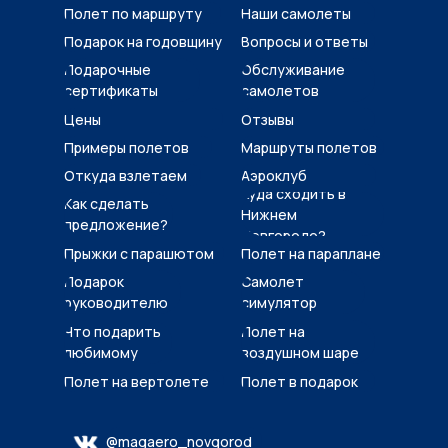
Полет по маршруту
Наши самолеты
Подарок на годовщину
Вопросы и ответы
Подарочные
Обслуживание
сертификаты
самолетов
Цены
Отзывы
Примеры полетов
Маршруты полетов
Откуда взлетаем
Аэроклуб
Куда сходить в
Как сделать
Нижнем
предложение?
Новгороде?
Прыжки с парашютом
Полет на параплане
Подарок
Самолет
руководителю
симулятор
Что подарить
Полет на
любимому
воздушном шаре
Полет на вертолете
Полет в подарок
@magaero_novgorod