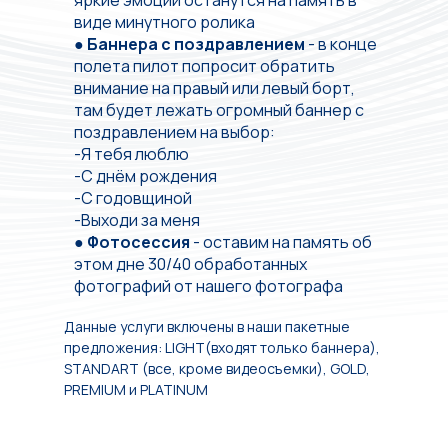
яркие эмоции останутся на память в
виде минутного ролика
●
Баннера с поздравлением
- в конце
полета пилот попросит обратить
внимание на правый или левый борт,
там будет лежать огромный баннер с
поздравлением на выбор:
ㅤ-Я тебя люблю
ㅤ-С днём рождения
ㅤ-С годовщиной
ㅤ-Выходи за меня
●
Фотосессия
- оставим на память об
этом дне 30/40 обработанных
фотографий от нашего фотографа
Данные услуги включены в наши пакетные
предложения: LIGHT(входят только баннера),
STANDART (все, кроме видеосъемки), GOLD,
PREMIUM и PLATINUM