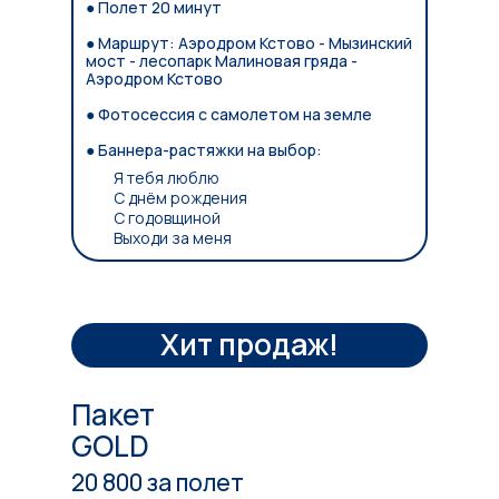
● Полет 20 минут
● Маршрут: Аэродром Кстово - Мызинский
мост - лесопарк Малиновая гряда -
Аэродром Кстово
● Фотосессия с самолетом на земле
● Баннера-растяжки на выбор:
Я тебя люблю
С днём рождения
С годовщиной
Выходи за меня
Хит продаж!
Пакет
GOLD
20 800 за полет